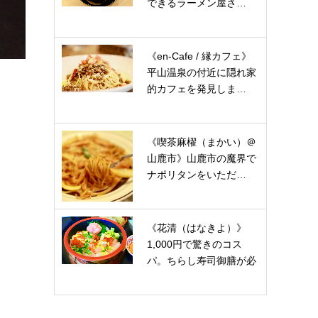
できるラーメン屋さ…
《en-Cafe / 縁カフェ》
平山温泉の付近に隠れ家
的カフェを発見しま…
《喫茶麻櫂（まかい）＠
山鹿市》山鹿市の魔界で
ナポリタンをいただ…
《花清（はなきよ）》
1,000円で驚きのコス
パ。ちらし寿司御膳が必
見…