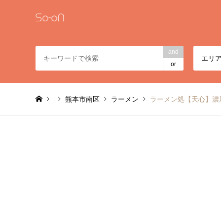
and
エリ
or
熊本市南区
ラーメン
ラーメン処【天心】濃