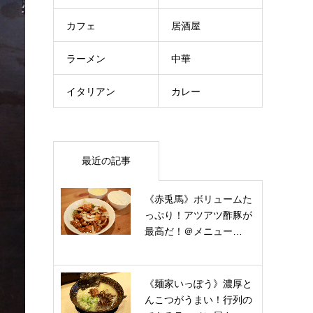
カフェ
居酒屋
ラーメン
中華
イタリアン
カレー
最近の記事
《赤兎馬》ボリュームた
っぷり！アツアツ酢豚が
最高だ！＠メニュー…
《麺家いっぽう》濃厚と
んこつがうまい！行列の