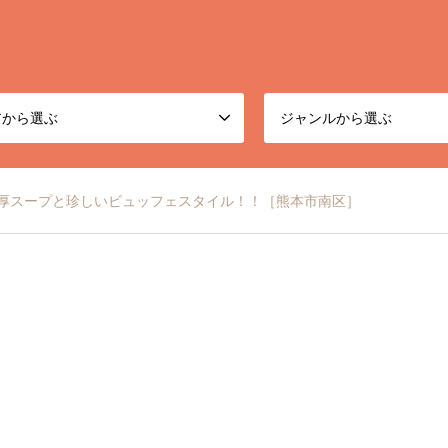
アから選ぶ
ジャンルから選ぶ
厚スープと珍しいビュッフェスタイル！！［熊本市南区］