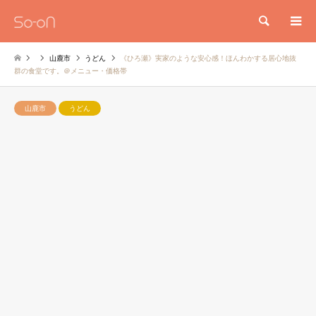
検索
山鹿市
うどん
《ひろ瀬》実家のような安心感！ほんわかする居心地抜
群の食堂です。＠メニュー・価格帯
山鹿市
うどん