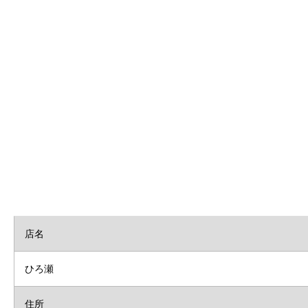
店名
ひろ瀬
住所