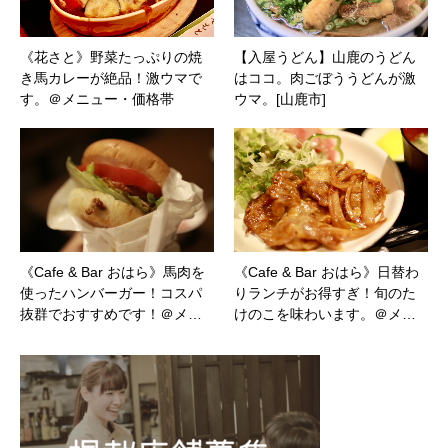
《花さと》野菜たっぷりの焼
【入屋うどん】山鹿のうどん
き馬カレーが絶品！激ウマで
はココ。肉ごぼううどんが激
す。＠メニュー・価格帯
ウマ。[山鹿市]
《Cafe & Bar おはら》馬肉を
《Cafe & Bar おはら》日替わ
使ったハンバーガー！コスパ
りランチがお得すぎ！旬のた
抜群でおすすめです！＠メ…
けのこを味わいます。＠メ…