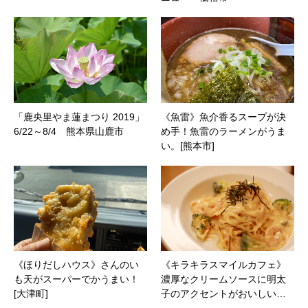
「鹿央里やま蓮まつり 2019」
《魚雷》魚介香るスープが決
6/22～8/4 熊本県山鹿市
め手！魚雷のラーメンがうま
い。[熊本市]
《ほりだしハウス》さんのい
《キラキラスマイルカフェ》
も天がスーパーでかうまい！
濃厚なクリームソースに明太
[大津町]
子のアクセントがおいしい…