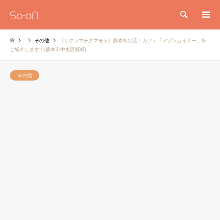
検索
その他
《サクラマチクマモト》熊本初出店！カフェ「メゾンカイザー」を
ご紹介します！[熊本市中央区桜町]
その他