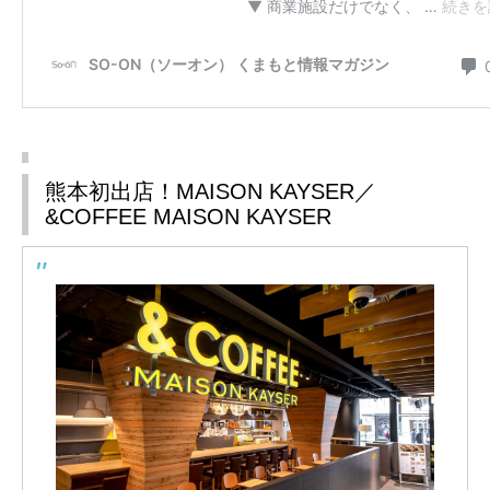
熊本初出店！MAISON KAYSER／
&COFFEE MAISON KAYSER