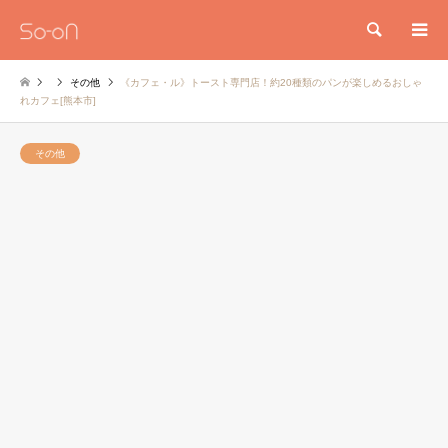
検索
その他
《カフェ・ル》トースト専門店！約20種類のパンが楽しめるおしゃ
れカフェ[熊本市]
その他