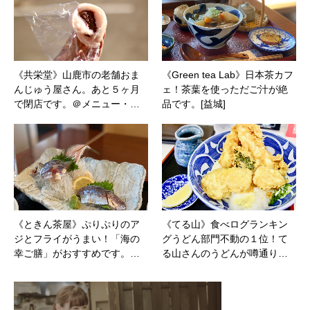
《共栄堂》山鹿市の老舗おま
《Green tea Lab》日本茶カフ
んじゅう屋さん。あと５ヶ月
ェ！茶葉を使っただご汁が絶
で閉店です。＠メニュー・…
品です。[益城]
《ときん茶屋》ぷりぷりのア
《てる山》食べログランキン
ジとフライがうまい！「海の
グうどん部門不動の１位！て
幸ご膳」がおすすめです。…
る山さんのうどんが噂通り…