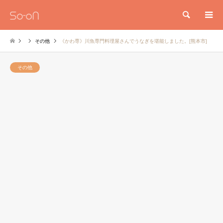
検索
その他
《かわ専》川魚専門料理屋さんでうなぎを堪能しました。[熊本市]
その他