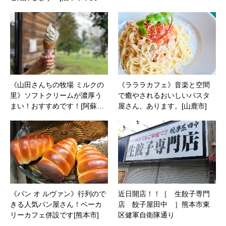
《山田さんちの牧場 ミルクの
《ラララカフェ》音楽と空間
里》ソフトクリームが濃厚う
で癒やされるおいしいパスタ
まい！おすすめです！[阿蘇…
屋さん、あります。[山鹿市]
《パン オ ルヴァン》行列ので
近日開店！！［ 生餃子専門
きる人気パン屋さん！ベーカ
店 餃子屋田中 ］熊本市東
リーカフェ併設です[熊本市]
区健軍自衛隊通り