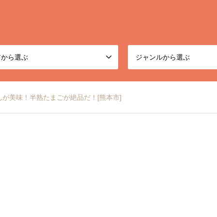
アから選ぶ
ジャンルから選ぶ
が美味！半熟たまごが絶品だ！[熊本市]