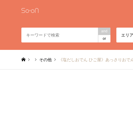
and
エリ
or
その他
《塩だしおでん ひご屋》あっさりおでん