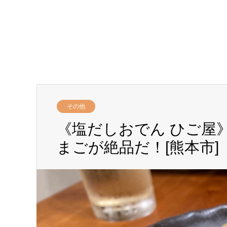
その他
《塩だしおでん ひご屋
まごが絶品だ！[熊本市]