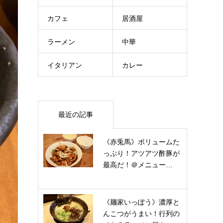
カフェ
居酒屋
ラーメン
中華
イタリアン
カレー
最近の記事
《赤兎馬》ボリュームた
っぷり！アツアツ酢豚が
最高だ！＠メニュー…
《麺家いっぽう》濃厚と
んこつがうまい！行列の