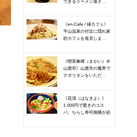
できるラーメン屋さ…
《en-Cafe / 縁カフェ》
平山温泉の付近に隠れ家
的カフェを発見しま…
《喫茶麻櫂（まかい）＠
山鹿市》山鹿市の魔界で
ナポリタンをいただ…
《花清（はなきよ）》
1,000円で驚きのコス
パ。ちらし寿司御膳が必
見…