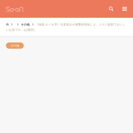
検索
その他
《味処 かくれ亭》生姜焼きが衝撃的美味しさ。コスパ抜群でおいし
いお店です。[山鹿市]
その他