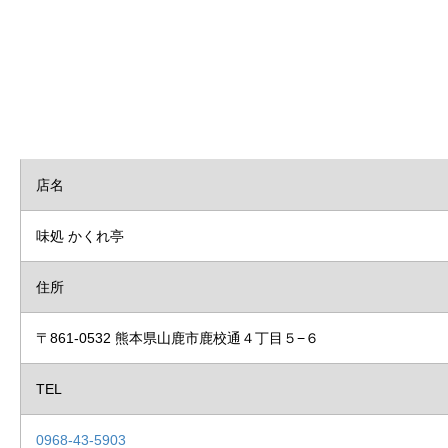
店名
味処 かくれ亭
住所
〒861-0532 熊本県山鹿市鹿校通４丁目５−６
TEL
0968-43-5903