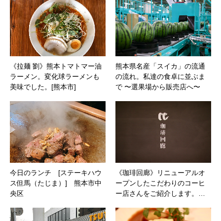
《拉麺 劉》熊本トマトマー油
熊本県名産「スイカ」の流通
ラーメン。変化球ラーメンも
の流れ。私達の食卓に並ぶま
美味でした。[熊本市]
で 〜選果場から販売店へ〜
今日のランチ [ステーキハウ
《珈琲回廊》リニューアルオ
ス但馬（たじま）] 熊本市中
ープンしたこだわりのコーヒ
央区
ー店さんをご紹介します。…