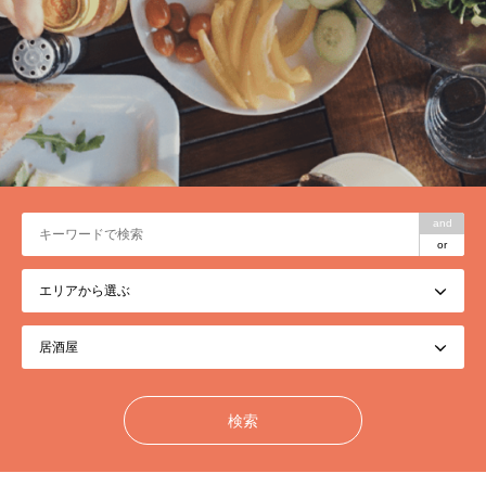
and
or