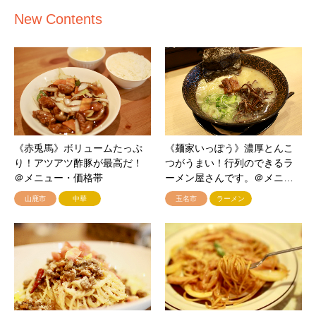
New Contents
《赤兎馬》ボリュームたっぷ
《麺家いっぽう》濃厚とんこ
り！アツアツ酢豚が最高だ！
つがうまい！行列のできるラ
＠メニュー・価格帯
ーメン屋さんです。＠メニ…
山鹿市
中華
玉名市
ラーメン