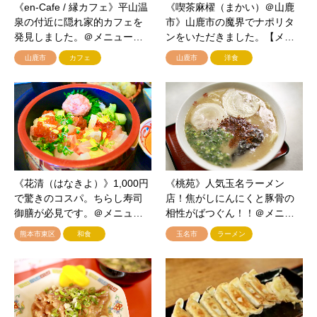
《en-Cafe / 縁カフェ》平山温
《喫茶麻櫂（まかい）＠山鹿
泉の付近に隠れ家的カフェを
市》山鹿市の魔界でナポリタ
発見しました。＠メニュー…
ンをいただきました。【メ…
山鹿市
カフェ
山鹿市
洋食
《花清（はなきよ）》1,000円
《桃苑》人気玉名ラーメン
で驚きのコスパ。ちらし寿司
店！焦がしにんにくと豚骨の
御膳が必見です。＠メニュ…
相性がばつぐん！！＠メニ…
熊本市東区
和食
玉名市
ラーメン