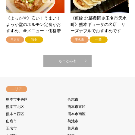
《よっか堂》安い！うまい！
《煎餃 北部農園＠玉名市天水
よっか堂のホルモン定食がお
町》熊本ギョーザの名店！リ
すすめ。＠メニュー・価格帯
ーズナブルでおすすめです…
玉名市
和食
玉名市
中華
もっとみる
エリア
熊本市中央区
合志市
熊本市北区
熊本市東区
熊本市西区
熊本市南区
山鹿市
菊池市
玉名市
荒尾市