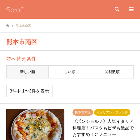
検索
熊本市南区
熊本市南区
並べ替え条件
新しい順
古い順
閲覧数順
3件中 1〜3件を表示
熊本市南区
イタリアン・フレンチ
《ボンジョルノ》人気イタリア
料理店！パスタもピザも絶品で
おすすめ！＠メニュー…