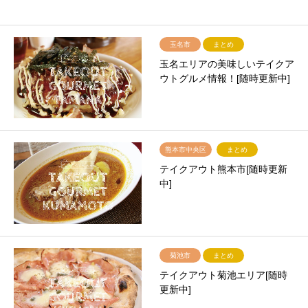
玉名市
まとめ
玉名エリアの美味しいテイクア
ウトグルメ情報！[随時更新中]
熊本市中央区
まとめ
テイクアウト熊本市[随時更新
中]
菊池市
まとめ
テイクアウト菊池エリア[随時
更新中]