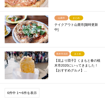
山鹿市
まとめ
テイクアウト山鹿市[随時更新
中]
熊本市北区
まとめ
【花より団子】くまもと春の植
木市2020にいってきました！
【おすすめグルメ】…
6件中 1〜6件を表示