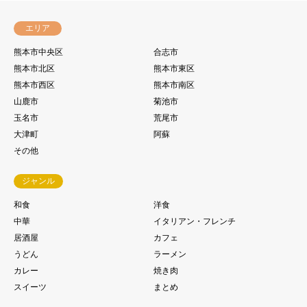
エリア
熊本市中央区
合志市
熊本市北区
熊本市東区
熊本市西区
熊本市南区
山鹿市
菊池市
玉名市
荒尾市
大津町
阿蘇
その他
ジャンル
和食
洋食
中華
イタリアン・フレンチ
居酒屋
カフェ
うどん
ラーメン
カレー
焼き肉
スイーツ
まとめ