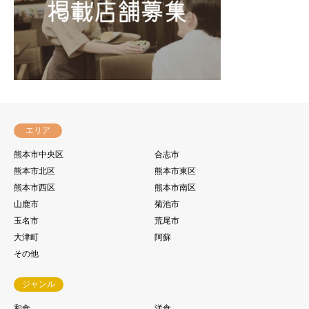
エリア
熊本市中央区
合志市
熊本市北区
熊本市東区
熊本市西区
熊本市南区
山鹿市
菊池市
玉名市
荒尾市
大津町
阿蘇
その他
ジャンル
和食
洋食