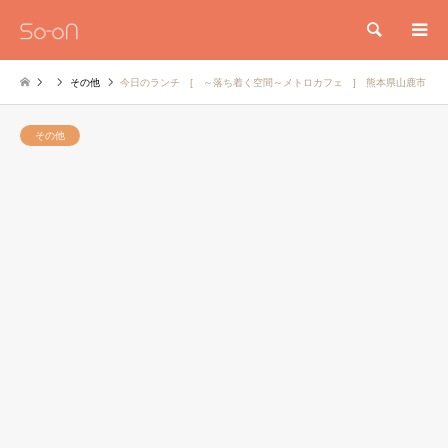
検索
その他
今日のランチ [ ～落ち着く空間～メトロカフェ ] 熊本県山鹿市
その他