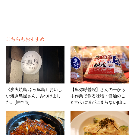
こちらもおすすめ
《炭火焼鳥 ぶッ豚鳥》おいし
【卑弥呼醤院】さんの一から
い焼き鳥屋さん、みつけまし
手作業で作る味噌・醤油のこ
た。[熊本市]
だわりに涙が止まらない[山…