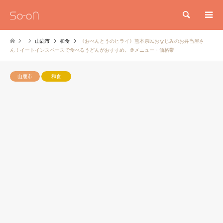
検索
山鹿市
和食
《おべんとうのヒライ》熊本県民おなじみのお弁当屋さ
ん！イートインスペースで食べるうどんがおすすめ。＠メニュー・価格帯
山鹿市
和食