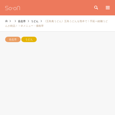
検索
合志市
うどん
《五島庵うどん》五島うどんを熊本で！手延べ細麺うど
んが絶品！！＠メニュー・価格帯
合志市
うどん