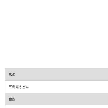
店名
五島庵うどん
住所