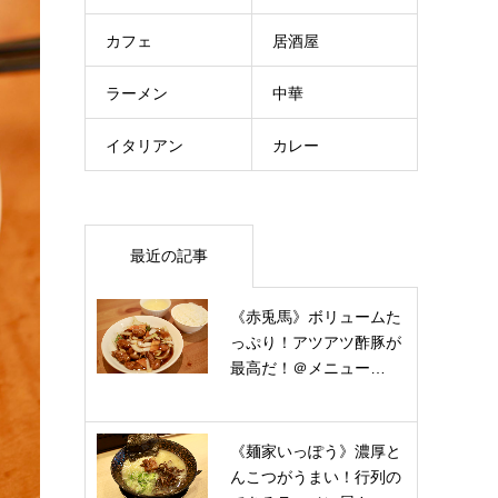
カフェ
居酒屋
ラーメン
中華
イタリアン
カレー
最近の記事
《赤兎馬》ボリュームた
っぷり！アツアツ酢豚が
最高だ！＠メニュー…
《麺家いっぽう》濃厚と
んこつがうまい！行列の