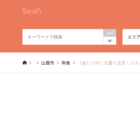
and
エリ
or
山鹿市
和食
《あたりや》大盛り注意！コス