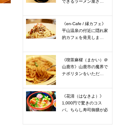
できるラーメン屋さ…
《en-Cafe / 縁カフェ》
平山温泉の付近に隠れ家
的カフェを発見しま…
《喫茶麻櫂（まかい）＠
山鹿市》山鹿市の魔界で
ナポリタンをいただ…
《花清（はなきよ）》
1,000円で驚きのコス
パ。ちらし寿司御膳が必
見…