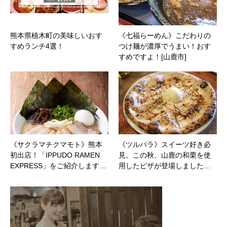
熊本県植木町の美味しいおす
《七福らーめん》こだわりの
すめランチ4選！
つけ麺が濃厚でうまい！おす
すめですよ！[山鹿市]
《サクラマチクマモト》熊本
《ツルバラ》スイーツ好き必
初出店！「IPPUDO RAMEN
見。この秋、山鹿の和栗を使
EXPRESS」をご紹介します…
用したピザが登場しました…