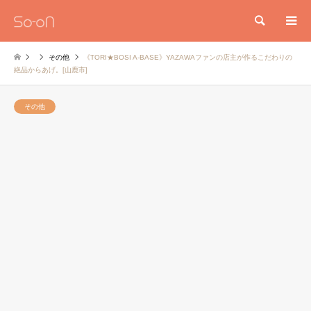
検索
その他
《TORI★BOSI A-BASE》YAZAWAファンの店主が作るこだわりの
絶品からあげ。[山鹿市]
その他