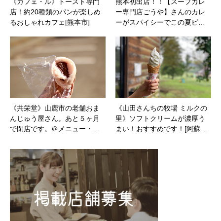
《カフェ・ル》トースト専門
熊本初出店！！【スープカレ
店！約20種類のパンが楽しめ
ー専門店ごうや】さんのカレ
るおしゃれカフェ[熊本市]
ーがスパイシーでこの夏ピ…
《共栄堂》山鹿市の老舗おま
《山田さんちの牧場 ミルクの
んじゅう屋さん。あと５ヶ月
里》ソフトクリームが濃厚う
で閉店です。＠メニュー・…
まい！おすすめです！[阿蘇…