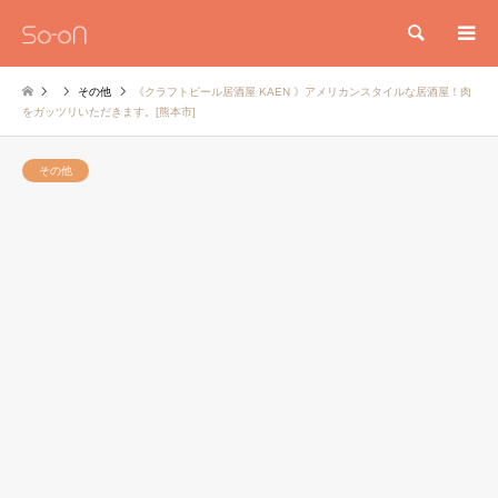
検索
その他
《クラフトビール居酒屋 KAEN 》アメリカンスタイルな居酒屋！肉
をガッツリいただきます。[熊本市]
その他