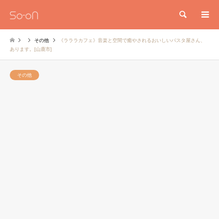
検索
その他
《ラララカフェ》音楽と空間で癒やされるおいしいパスタ屋さん、
あります。[山鹿市]
その他