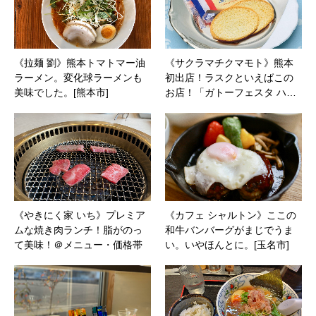
《拉麺 劉》熊本トマトマー油
《サクラマチクマモト》熊本
ラーメン。変化球ラーメンも
初出店！ラスクといえばこの
美味でした。[熊本市]
お店！「ガトーフェスタ ハ…
《やきにく家 いち》プレミア
《カフェ シャルトン》ここの
ムな焼き肉ランチ！脂がのっ
和牛バンバーグがまじでうま
て美味！＠メニュー・価格帯
い。いやほんとに。[玉名市]