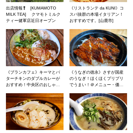
出店情報❢ [KUMAMOTO
《リストランテ da KUNI》コ
MILK TEA] クマモトミルク
スパ抜群の本場イタリアン！
ティー健軍店近日オープン
おすすめです。[山鹿市]
《ブランカフェ》キーマとバ
《うなぎの徳永》さすが国産
ターチキンのダブルカレーが
のうなぎ！ほくほくプリプリ
おすすめ！中央区のおしゃ…
でうまい！＠メニュー・価…