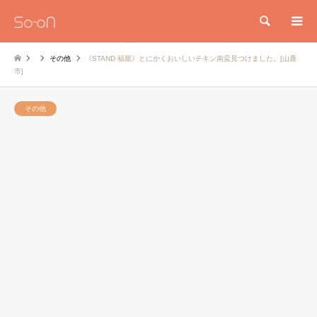
検索
その他
《STAND 福籠》とにかくおいしいチキン南蛮見つけました。[山鹿
市]
その他