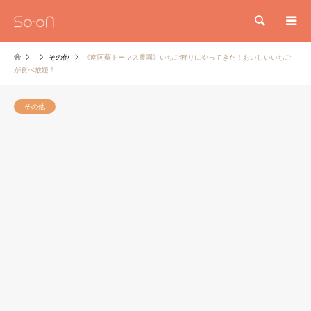
検索
その他
《南阿蘇トーマス農園》いちご狩りにやってきた！おいしいいちご
が食べ放題！
その他