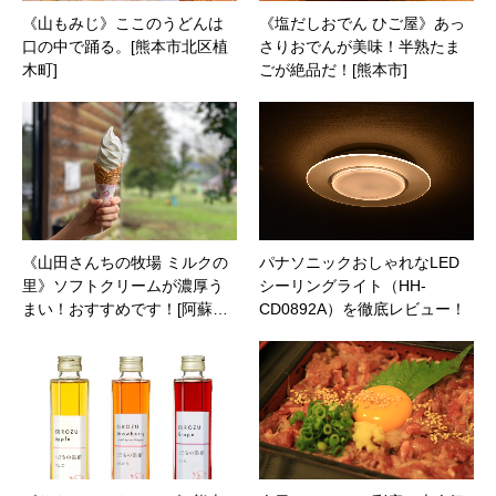
《山もみじ》ここのうどんは
《塩だしおでん ひご屋》あっ
口の中で踊る。[熊本市北区植
さりおでんが美味！半熟たま
木町]
ごが絶品だ！[熊本市]
《山田さんちの牧場 ミルクの
パナソニックおしゃれなLED
里》ソフトクリームが濃厚う
シーリングライト（HH-
まい！おすすめです！[阿蘇…
CD0892A）を徹底レビュー！