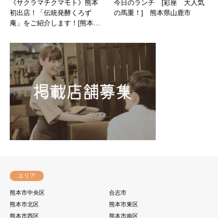
《サクラマチクマモト》熊本
今日のランチ [彩座 大人気
初出店！「伝統発酵くろず
の馬重！] 熊本県山鹿市
庵」をご紹介します！[熊本…
エリア
熊本市中央区
合志市
熊本市北区
熊本市東区
熊本市西区
熊本市南区