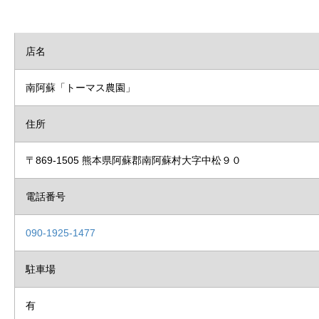
店名
南阿蘇「トーマス農園」
住所
〒869-1505 熊本県阿蘇郡南阿蘇村大字中松９０
電話番号
090-1925-1477
駐車場
有