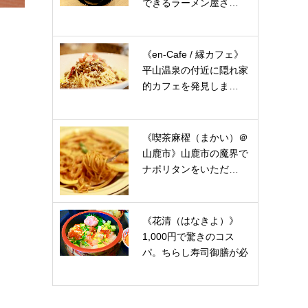
できるラーメン屋さ…
《en-Cafe / 縁カフェ》
平山温泉の付近に隠れ家
的カフェを発見しま…
《喫茶麻櫂（まかい）＠
山鹿市》山鹿市の魔界で
ナポリタンをいただ…
《花清（はなきよ）》
1,000円で驚きのコス
パ。ちらし寿司御膳が必
見…