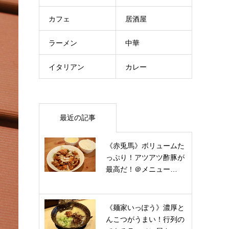
カフェ
居酒屋
ラーメン
中華
イタリアン
カレー
最近の記事
《赤兎馬》ボリュームた
っぷり！アツアツ酢豚が
最高だ！＠メニュー…
《麺家いっぽう》濃厚と
んこつがうまい！行列の