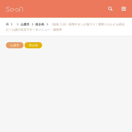
検索
山鹿市
焼き肉
《焼肉 三吉》肉厚牛タンが激ウマ！霜降りカルビも絶品
だ！山鹿の名店です！＠メニュー・価格帯
山鹿市
焼き肉