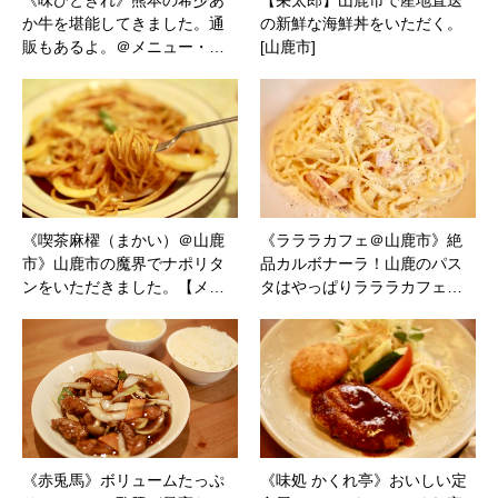
《味ひときれ》熊本の希少あ
【栄太郎】山鹿市で産地直送
か牛を堪能してきました。通
の新鮮な海鮮丼をいただく。
販もあるよ。＠メニュー・…
[山鹿市]
《喫茶麻櫂（まかい）＠山鹿
《ラララカフェ＠山鹿市》絶
市》山鹿市の魔界でナポリタ
品カルボナーラ！山鹿のパス
ンをいただきました。【メ…
タはやっぱりラララカフェ…
《赤兎馬》ボリュームたっぷ
《味処 かくれ亭》おいしい定