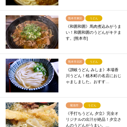
熊本市東区
うどん
《和囲和囲》馬肉煮込みがうま
い！和囲和囲のうどんがキテま
す。[熊本市]
熊本市北区
うどん
《讃岐うどん みしま》本場香
川うどん！植木町の名店におじ
ゃましました。おすす…
菊池市
うどん
《手打ちうどん 夕立》完全オ
リジナルの出汁が絶品！夕立さ
んのうどんがうまい。…