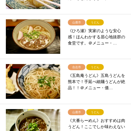
山鹿市
うどん
《ひろ瀬》実家のような安心
感！ほんわかする居心地抜群の
食堂です。＠メニュー・…
合志市
うどん
《五島庵うどん》五島うどんを
熊本で！手延べ細麺うどんが絶
品！！＠メニュー・価…
山鹿市
うどん
《大番らーめん》おすすめは肉
うどん！ここでしか味わえない