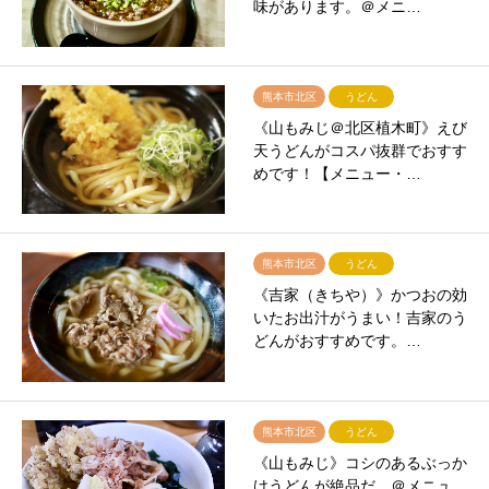
味があります。＠メニ…
熊本市北区
うどん
《山もみじ＠北区植木町》えび
天うどんがコスパ抜群でおすす
めです！【メニュー・…
熊本市北区
うどん
《吉家（きちや）》かつおの効
いたお出汁がうまい！吉家のう
どんがおすすめです。…
熊本市北区
うどん
《山もみじ》コシのあるぶっか
けうどんが絶品だ。＠メニュ