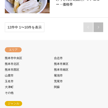
ー・価格帯
12件中 1〜10件を表示


エリア
熊本市中央区
合志市
熊本市北区
熊本市東区
熊本市西区
熊本市南区
山鹿市
菊池市
玉名市
荒尾市
大津町
阿蘇
その他
ジャンル