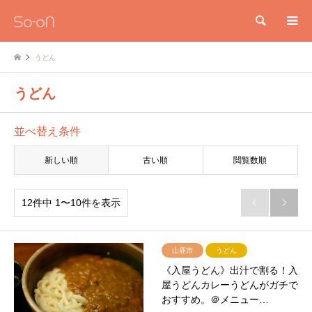
検索
うどん
うどん
並べ替え条件
新しい順
古い順
閲覧数順
12件中 1〜10件を表示


山鹿市
うどん
《入屋うどん》出汁で割る！入
屋うどんカレーうどんがガチで
おすすめ。＠メニュー…