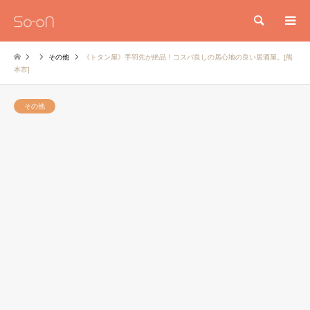
検索
その他
《トタン屋》手羽先が絶品！コスパ良しの居心地の良い居酒屋。[熊
本市]
その他