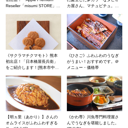
Reseller「misumi STORE」…
カ屋さん、マチュピチュ。…
《サクラマチクマモト》熊本
《ひさご》ふわふわのうなぎ
初出店！「日本橋屋長兵衛」
がうまい！おすすめです。＠
をご紹介します！[熊本市中…
メニュー・価格帯
【明ヵ里（あかり）】さんの
《かわ専》川魚専門料理屋さ
オムライスがふわふわすぎる
んでうなぎを堪能しました。