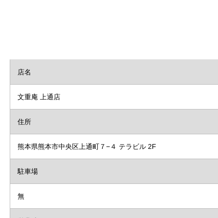
店名
文重庵 上通店
住所
熊本県熊本市中央区上通町７−４ テラビル 2F
駐車場
無