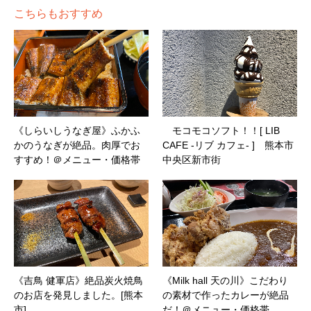
こちらもおすすめ
《しらいしうなぎ屋》ふかふ
モコモコソフト！！[ LIB
かのうなぎが絶品。肉厚でお
CAFE -リブ カフェ- ] 熊本市
すすめ！＠メニュー・価格帯
中央区新市街
《吉鳥 健軍店》絶品炭火焼鳥
《Milk hall 天の川》こだわり
のお店を発見しました。[熊本
の素材で作ったカレーが絶品
市]
だ！＠メニュー・価格帯