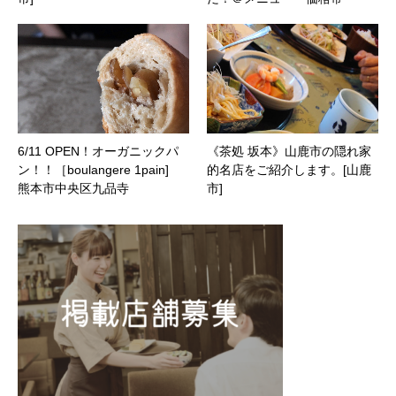
6/11 OPEN！オーガニックパ
《茶処 坂本》山鹿市の隠れ家
ン！！［boulangere 1pain]
的名店をご紹介します。[山鹿
熊本市中央区九品寺
市]