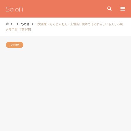
検索
その他
《文重庵（もんじゅあん）上通店》熊本ではめずらしいもんじゃ焼
き専門店！[熊本市]
その他