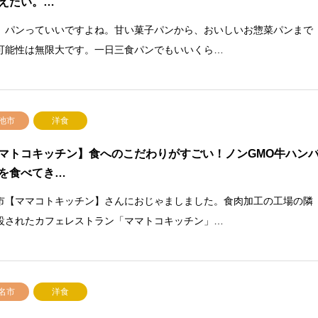
えたい。…
。パンっていいですよね。甘い菓子パンから、おいしいお惣菜パンまで
可能性は無限大です。一日三食パンでもいいくら…
池市
洋食
マトコキッチン】食へのこだわりがすごい！ノンGMO牛ハン
を食べてき…
市【ママコトキッチン】さんにおじゃましました。食肉加工の工場の隣
設されたカフェレストラン「ママトコキッチン」…
名市
洋食