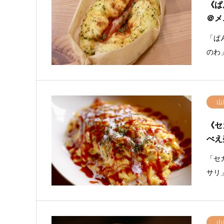
《ぱ
＠メ
「ぱ
のわ
山
《セ
べえ
「セ
サリ
山