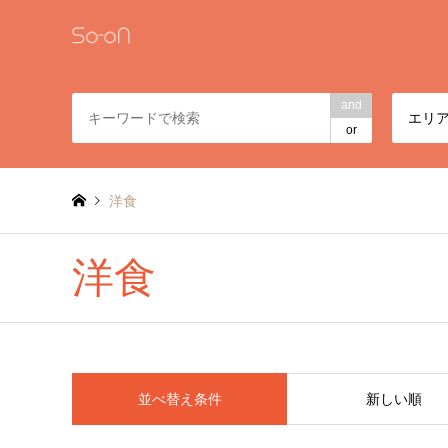
and
エリ
or
洋食
洋食
並べ替え条件
新しい順