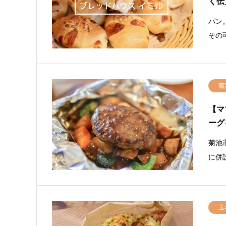
く伝
パン
その
菊
【マ
ーグ
菊池
に併
玉