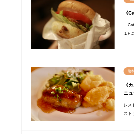
《C
「Ca
１Fに
熊
《カ
ニュ
レス
スト