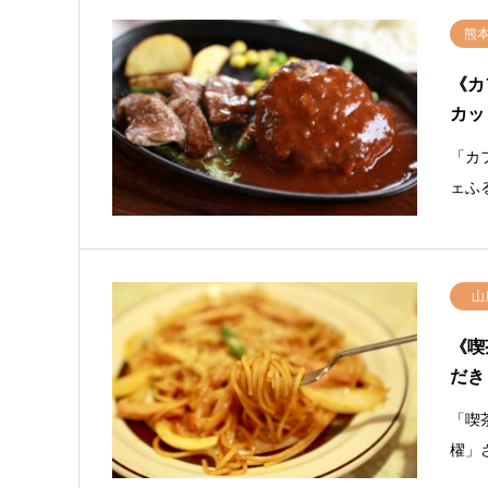
熊
《カ
カッ
「カ
ェふ
山
《喫
だき
「喫
櫂」