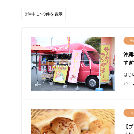
9件中 1〜9件を表示
玉
沖縄
すぎ
はじ
い・
山
【ブ