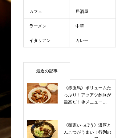
カフェ
居酒屋
ラーメン
中華
イタリアン
カレー
最近の記事
《赤兎馬》ボリュームた
っぷり！アツアツ酢豚が
最高だ！＠メニュー…
《麺家いっぽう》濃厚と
んこつがうまい！行列の