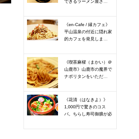
できるラーメン屋さ…
《en-Cafe / 縁カフェ》
平山温泉の付近に隠れ家
的カフェを発見しま…
《喫茶麻櫂（まかい）＠
山鹿市》山鹿市の魔界で
ナポリタンをいただ…
《花清（はなきよ）》
1,000円で驚きのコス
パ。ちらし寿司御膳が必
見…