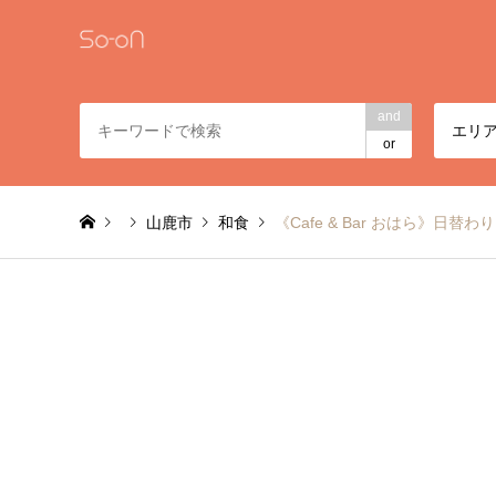
and
エリ
or
山鹿市
和食
《Cafe & Bar おはら》