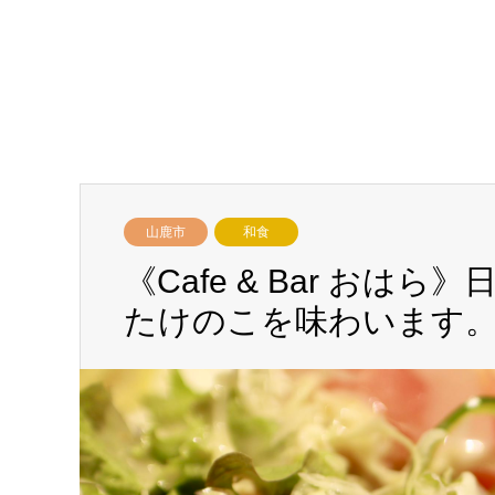
山鹿市
和食
《Cafe & Bar お
たけのこを味わいます