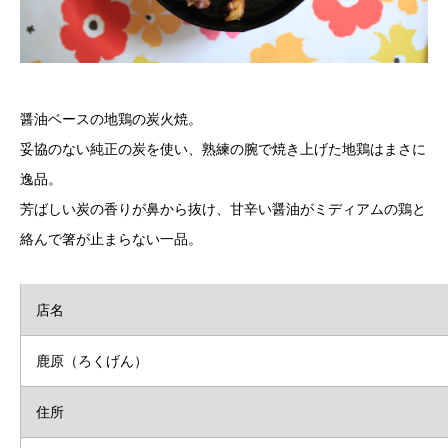
醤油ベースの地鶏の炭火焼。
妥協のない純正の炭を使い、熟練の腕で焼き上げた地鶏はまさに
逸品。
芳ばしい炭の香りが鼻から抜け、甘辛い醤油がミディアムの鶏と
絡んで箸が止まらない一品。
店名
鹿原（ろくげん）
住所