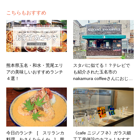
こちらもおすすめ
熊本県玉名・和水・荒尾エリ
スタバに似てる！？テレビで
アの美味しいおすすめランチ
も紹介された玉名市の
４選！
nakamura coffeeさんにおじ…
今日のランチ [ スリランカ
《cafe ニジノフネ》ガラス細
料理 わさんたらんか ] 熊
工工房併設のカフェ！おすす