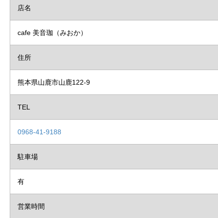
店名
cafe 美音珈（みおか）
住所
熊本県山鹿市山鹿122-9
TEL
0968-41-9188
駐車場
有
営業時間